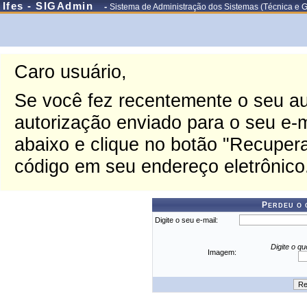
Ifes - SIGAdmin
-
Sistema de Administração dos Sistemas (Técnica e 
Caro usuário,
Se você fez recentemente o seu au
autorização enviado para o seu e-ma
abaixo e clique no botão "Recupera
código em seu endereço eletrônico
Perdeu o 
Digite o seu e-mail:
Digite o q
Imagem: